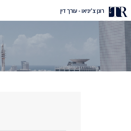
דלג
רונן צ'יניאו - עורך דין
תוכן