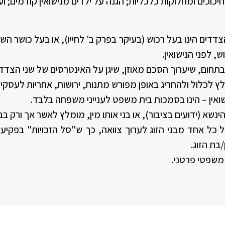
כוכים ומחלוקות כלכליות; הגנה על ילדים מנישואין קודמים; ועו
דים הינו בעל רכוש (בעיקר בפרק ב' לחייו), או בעל כושר הש
, לפני הנישואין.
חום, שיערוך הסכם מאוזן, שיגן על האינטרסים של שני הצדד
לכלול ולהחריג באופן מפורש מתנות, ירושות, אחריות לעסקים, 
ואין – הינו בסמכות בית משפט לענייני משפחה בלבד.
להינשא (ידועים בציבור), או בני אותו מין, מומלץ לאשר אך ורק
ל כל אחד מבני הזוג לערוך צוואה, כך ש"סל הזכויות" בפקי
בת הזוג.
 משפטי פרטני.