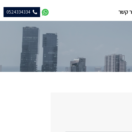
ר קשר
0524334334