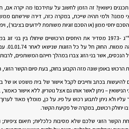
תכננים נישואין? זה הזמן לחשוב על עתידכם! מה יקרה אם, 
צי ממנו? ולמי תהיה שייכת, במקרה כזה, דירה שירשתם מ
כם יחסי ממון (או הסכם זוגיות משותפת לידועים בציבור), וי
חוק יחסי ממון בין בני-זוג, תשל"ג -1973 מסדיר את היחסים הרכושיים שיחולו
(גירושין/פיר
ל הנכסים, אשר בני הזוג צברו במהלך חייהם המשותפים, לרבות ד
הרכוש באופן שונה מזה הקבוע בחוק, בעת סיום הקשר הזוגי, ה
 להיעשות בכתב וחייבים לקבל אישור של בית משפט או של בית 
 הנישואין – ניתן לאשר אותו גם אצל נוטריון. ללא אישור כאמור, 
יו ולא ניתן לתבוע רכוש על פיו. על כן, מומלץ מאוד לערוך ה
 שבו יחולק רכושם, במקרה של פקיעת הקשר.
חת הקשר הזוגי שלכם שלא מסיבות כלכליות; תיאום ציפיות; 