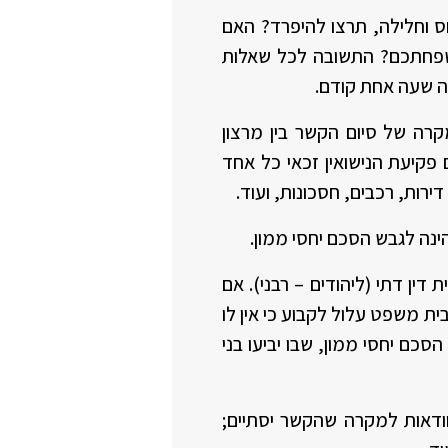
חס וחלילה, תרצו להיפרד? האם
משפחתכם? התשובה לכל שאלות
פה שעה אחת קודם.
 בין בני זוג במקרה של סיום הקשר בין מרצון
וד) או חלילה כתוצאה ממוות. החוק חל על כל הזוגות שנישאו לאחר 01.01.74. עם פקיעת הנישואין זכאי כל אחד
ירות, רכבים, חסכונות, ועוד.
ינה לגבש הסכם יחסי ממון.
דין דתי (ליהודים – רבני). אם
בית משפט עלול לקבוע כי אין לו
סכם יחסי ממון, שבו יביעו בני
וודאות למקרה שהקשר יסתיים;