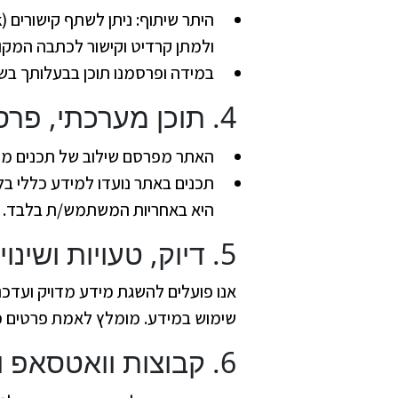
היתר שיתוף: ניתן לשתף קישורים (Link) לכתבות ולדפי האתר ברשתות חברתיות, ולצטט חלקים קצרים בהתאם לכללי
ולמתן קרדיט וקישור לכתבה המקור
במידה ופרסמנו תוכן בבעלותך בש
4. תוכן מערכתי, פרסום ותוכן שיווקי
האתר מפרסם שילוב של תכנים מערכת
תכנים באתר נועדו למידע כללי בל
היא באחריות המשתמש/ת בלבד.
5. דיוק, טעויות ושינויים
אנו פועלים להשגת מידע מדויק ועדכני
שימוש במידע. מומלץ לאמת פרטים מה
6. קבוצות וואטסאפ והפצה