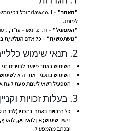
"האתר"
– trlaw.co.il 
למותג.
"המפעיל"
– רונן צ׳יניאו – עו״ד, נוטריון, מגש
"משתמש/ת"
– כל אדם הגולש/ת בא
2. תנאי שימוש כלליים
השימוש באתר מיועד לבגירים בני 18 ומעלה. קטין/ה מתבקש/ת להיעזר בהורה/אפוטרופוס.
השימוש בתכני האתר הוא לשימוש א
המפעיל רשאי לשנות מעת לעת את 
3. בעלות זכויות וקניין רוחני
כל הזכויות באתר ובתכניו (לרבות ט
רישיון שימוש; אין להעתיק, להפי
ובכתב מהמפעיל.