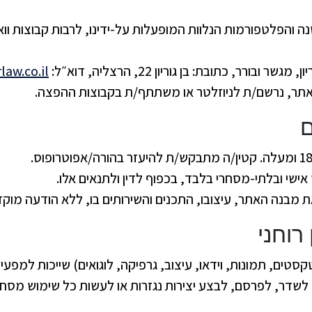
וכל דפי המשנה והפלטפורמות הנלוות המופעלות על-ידינו, לרבות קבו
ר ובורר, כתובת: בן גוריון 22, הרצליה, דוא״ל:
aw.co.il
תר, נרשם/ת לניוזלטר או משתתף/ת בקבוצות ההפצה.
ישי ובלתי-מסחרי בלבד, בכפוף לדין ולתנאים אלו.
מבנה האתר, עיצובו, התכנים והשירותים בו, ללא הודעה מוק
קסטים, תמונות, וידאו, עיצוב, גרפיקה, לוגואים) שייכות למפעי
ץ, לשדר, לפרסם, לבצע יצירות נגזרות או לעשות כל שימוש מ